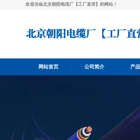
欢迎光临北京朝阳电缆厂【工厂直营】的网站！
网站首页
公司简介
产