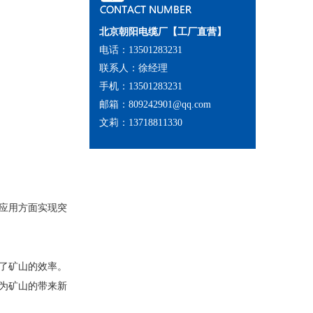
北京朝阳电缆厂【工厂直营】
电话：13501283231
联系人：徐经理
手机：13501283231
邮箱：809242901@qq.com
文莉：13718811330
应用方面实现突
了矿山的效率。
为矿山的带来新