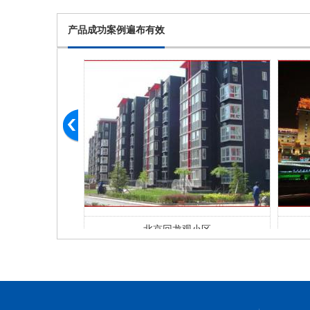
产品成功案例遍布有效
建设工程
北京回龙观小区