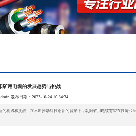
阳矿用电缆的发展趋势与挑战
min 发布日期：2023-10-24 10:34:34
新的机遇和挑战。在不断推动科技创新的背景下，朝阳矿用电缆有望在性能和