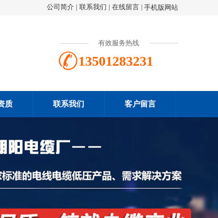
公司简介
|
联系我们
|
在线留言
|
手机版网站
有效服务热线
13501283231
资质
联系我们
客户留言