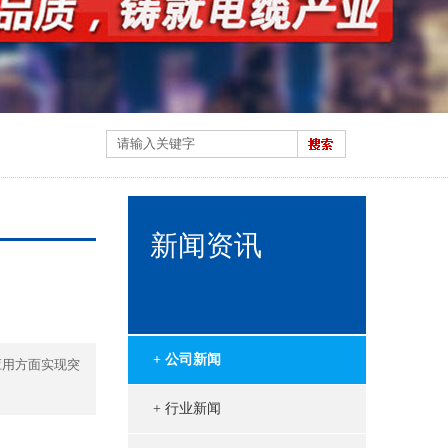
新闻资讯
+ 公司新闻
应用方面实现突
+ 行业新闻