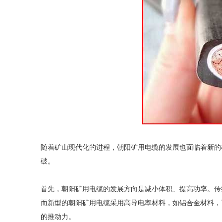
随着矿山现代化的进程，朝阳矿用电缆的发展也面临着新的
破。
首先，朝阳矿用电缆的发展方向是减小体积、提高功率。传
而新型的朝阳矿用电缆采用高导电率材料，如铝合金材料，
的推动力。